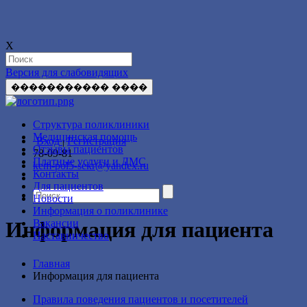
X
Версия для слабовидящих
����������� ����
Структура поликлиники
Медицинская помощь
Вход
|
Регистрация
Отзывы пациентов
78-09-81
Платные услуги и ДМС
kem-pol5-sekr@yandex.ru
Контакты
Для пациентов
Новости
Информация о поликлинике
Вакансии
Информация для пациента
Наставничество
Главная
Информация для пациента
Правила поведения пациентов и посетителей