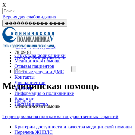
X
Версия для слабовидящих
����������� ����
Вход
|
Регистрация
78-09-81
Структура поликлиники
kem-pol5-sekr@yandex.ru
Медицинская помощь
Отзывы пациентов
Платные услуги и ДМС
Контакты
Для пациентов
Медицинская помощь
Новости
Информация о поликлинике
Вакансии
Главная
Наставничество
Медицинская помощь
Территориальная программа государственных гарантий
Критерии доступности и качества медицинской помощи
Перечень ЖНВЛС