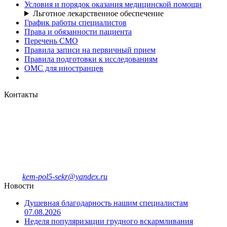
Условия и порядок оказания медицинской помощи
Льготное лекарственное обеспечение
График работы специалистов
Права и обязанности пациента
Перечень СМО
Правила записи на первичный прием
Правила подготовки к исследованиям
ОМС для иностранцев
Контакты
Кемеровская городская
клиническая поликлиника № 5
имени Л.И.Темерхановой
проспект Ленина д.107
Единый колл-центр
78-09-81
Отделение платных услуг и ДМС
8-908-943-47-40
kem-pol5-sekr@yandex.ru
Новости
Душевная благодарность нашим специалистам
07.08.2026
Неделя популяризации грудного вскармливания