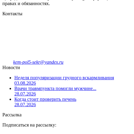
правах и обязанностях.
Контакты
Кемеровская городская
клиническая поликлиника № 5
имени Л.И.Темерхановой
проспект Ленина д.107
Единый колл-центр
78-09-81
Отделение платных услуг и ДМС
8-908-943-47-40
kem-pol5-sekr@yandex.ru
Новости
Неделя популяризации грудного вскармливания
03.08.2026
Врачи травмпункта помогли мужчине...
28.07.2026
Когда стоит проверить печень
28.07.2026
Рассылка
Подписаться на рассылку: