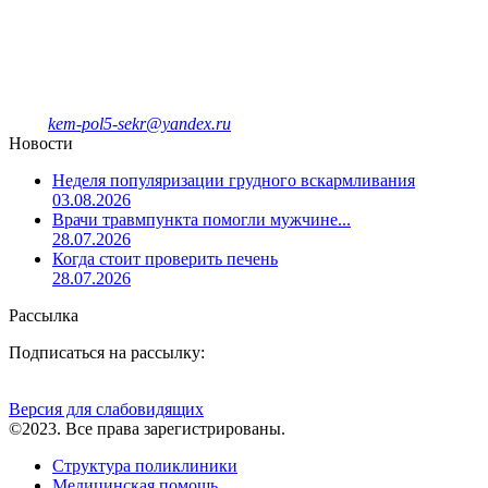
имени Л.И.Темерхановой
проспект Ленина д.107
Единый колл-центр
78-09-81
Отделение платных услуг и ДМС
8-908-943-47-40
kem-pol5-sekr@yandex.ru
Новости
Неделя популяризации грудного вскармливания
03.08.2026
Врачи травмпункта помогли мужчине...
28.07.2026
Когда стоит проверить печень
28.07.2026
Рассылка
Подписаться на рассылку:
Версия для слабовидящих
©2023. Все права зарегистрированы.
Структура поликлиники
Медицинская помощь