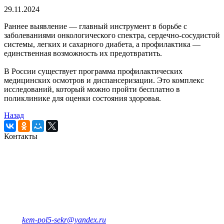
29.11.2024
Раннее выявление — главный инструмент в борьбе с
заболеваниями онкологического спектра, сердечно-сосудистой
системы, легких и сахарного диабета, а профилактика —
единственная возможность их предотвратить.
В России существует программа профилактических
медицинских осмотров и диспансеризации. Это комплекс
исследований, который можно пройти бесплатно в
поликлинике для оценки состояния здоровья.
Назад
Контакты
Кемеровская городская
клиническая поликлиника № 5
имени Л.И.Темерхановой
проспект Ленина д.107
Единый колл-центр
78-09-81
Отделение платных услуг и ДМС
8-908-943-47-40
kem-pol5-sekr@yandex.ru