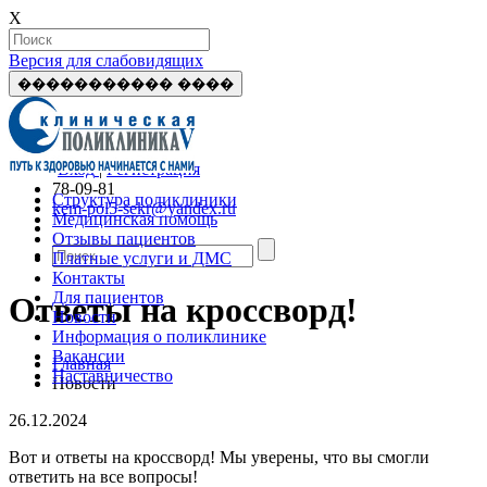
X
Версия для слабовидящих
����������� ����
Вход
|
Регистрация
78-09-81
Структура поликлиники
kem-pol5-sekr@yandex.ru
Медицинская помощь
Отзывы пациентов
Платные услуги и ДМС
Контакты
Для пациентов
Ответы на кроссворд!
Новости
Информация о поликлинике
Вакансии
Главная
Наставничество
Новости
26.12.2024
Вот и ответы на кроссворд! Мы уверены, что вы смогли
ответить на все вопросы!