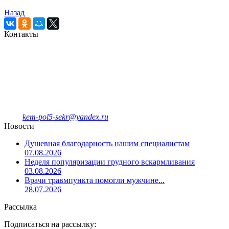
Назад
Контакты
Кемеровская городская
клиническая поликлиника № 5
имени Л.И.Темерхановой
проспект Ленина д.107
Единый колл-центр
78-09-81
Отделение платных услуг и ДМС
8-908-943-47-40
kem-pol5-sekr@yandex.ru
Новости
Душевная благодарность нашим специалистам
07.08.2026
Неделя популяризации грудного вскармливания
03.08.2026
Врачи травмпункта помогли мужчине...
28.07.2026
Рассылка
Подписаться на рассылку: