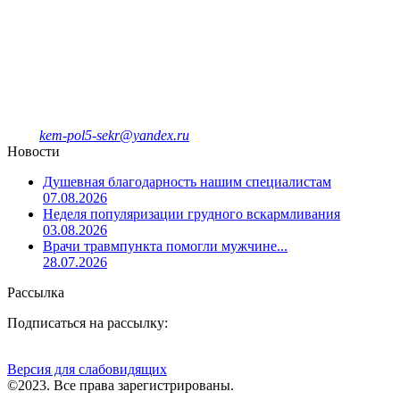
Кемеровская городская
клиническая поликлиника № 5
имени Л.И.Темерхановой
проспект Ленина д.107
Единый колл-центр
78-09-81
Отделение платных услуг и ДМС
8-908-943-47-40
kem-pol5-sekr@yandex.ru
Новости
Душевная благодарность нашим специалистам
07.08.2026
Неделя популяризации грудного вскармливания
03.08.2026
Врачи травмпункта помогли мужчине...
28.07.2026
Рассылка
Подписаться на рассылку:
Версия для слабовидящих
©2023. Все права зарегистрированы.