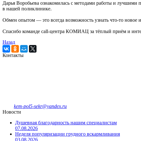
Дарья Воробьева ознакомилась с методами работы и лучшими п
в нашей поликлинике.
Обмен опытом — это всегда возможность узнать что-то новое и
Спасибо команде call-центра КОМИАЦ за тёплый приём и инт
Назад
Контакты
Кемеровская городская
клиническая поликлиника № 5
имени Л.И.Темерхановой
проспект Ленина д.107
Единый колл-центр
78-09-81
Отделение платных услуг и ДМС
8-908-943-47-40
kem-pol5-sekr@yandex.ru
Новости
Душевная благодарность нашим специалистам
07.08.2026
Неделя популяризации грудного вскармливания
03.08.2026