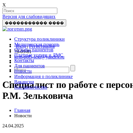
X
Версия для слабовидящих
����������� ����
Структура поликлиники
Медицинская помощь
Вход
|
Регистрация
Отзывы пациентов
78-09-81
Платные услуги и ДМС
kem-pol5-sekr@yandex.ru
Контакты
Для пациентов
Новости
Информация о поликлинике
Вакансии
Специалист по работе с перс
Наставничество
Р.М. Зельковича
Главная
Новости
24.04.2025