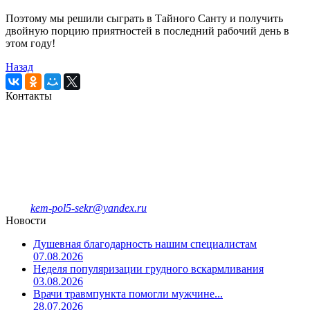
Поэтому мы решили сыграть в Тайного Санту и получить
двойную порцию приятностей в последний рабочий день в
этом году!
Назад
Контакты
Кемеровская городская
клиническая поликлиника № 5
имени Л.И.Темерхановой
проспект Ленина д.107
Единый колл-центр
78-09-81
Отделение платных услуг и ДМС
8-908-943-47-40
kem-pol5-sekr@yandex.ru
Новости
Душевная благодарность нашим специалистам
07.08.2026
Неделя популяризации грудного вскармливания
03.08.2026
Врачи травмпункта помогли мужчине...
28.07.2026