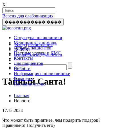
X
Версия для слабовидящих
����������� ����
Структура поликлиники
Медицинская помощь
Вход
|
Регистрация
Отзывы пациентов
78-09-81
Платные услуги и ДМС
kem-pol5-sekr@yandex.ru
Контакты
Для пациентов
Новости
Информация о поликлинике
Вакансии
Тайный Санта!
Наставничество
Главная
Новости
17.12.2024
Что может быть приятнее, чем подарить подарок?
Правильно! Получить его)