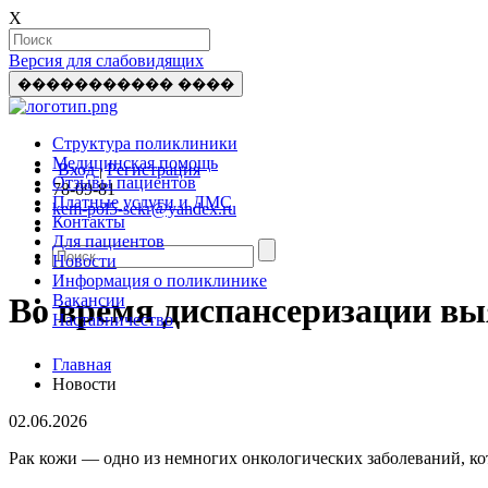
X
Версия для слабовидящих
����������� ����
Структура поликлиники
Медицинская помощь
Вход
|
Регистрация
Отзывы пациентов
78-09-81
Платные услуги и ДМС
kem-pol5-sekr@yandex.ru
Контакты
Для пациентов
Новости
Информация о поликлинике
Вакансии
Во время диспансеризации вы
Наставничество
Главная
Новости
02.06.2026
Рак кожи — одно из немногих онкологических заболеваний, ко