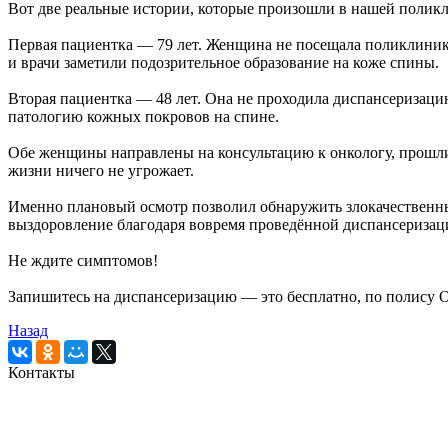
Вот две реальные истории, которые произошли в нашей полик
Первая пациентка — 79 лет. Женщина не посещала поликлинику
и врачи заметили подозрительное образование на коже спины.
Вторая пациентка — 48 лет. Она не проходила диспансеризац
патологию кожных покровов на спине.
Обе женщины направлены на консультацию к онкологу, прошли
жизни ничего не угрожает.
Именно плановый осмотр позволил обнаружить злокачественны
выздоровление благодаря вовремя проведённой диспансеризац
Не ждите симптомов!
Запишитесь на диспансеризацию — это бесплатно, по полису 
Назад
Контакты
Кемеровская городская
клиническая поликлиника № 5
имени Л.И.Темерхановой
проспект Ленина д.107