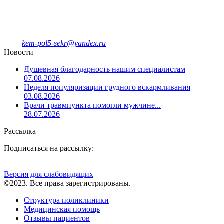
Единый колл-центр
78-09-81
Отделение платных услуг и ДМС
8-908-943-47-40
kem-pol5-sekr@yandex.ru
Новости
Душевная благодарность нашим специалистам
07.08.2026
Неделя популяризации грудного вскармливания
03.08.2026
Врачи травмпункта помогли мужчине...
28.07.2026
Рассылка
Подписаться на рассылку:
Версия для слабовидящих
©2023. Все права зарегистрированы.
Структура поликлиники
Медицинская помощь
Отзывы пациентов