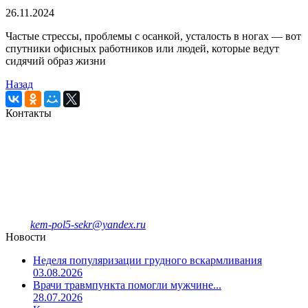
26.11.2024
Частые стрессы, проблемы с осанкой, усталость в ногах — вот
спутники офисных работников или людей, которые ведут
сидячий образ жизни
Назад
Контакты
Кемеровская городская
клиническая поликлиника № 5
имени Л.И.Темерхановой
проспект Ленина д.107
Единый колл-центр
78-09-81
Отделение платных услуг и ДМС
8-908-943-47-40
kem-pol5-sekr@yandex.ru
Новости
Неделя популяризации грудного вскармливания
03.08.2026
Врачи травмпункта помогли мужчине...
28.07.2026