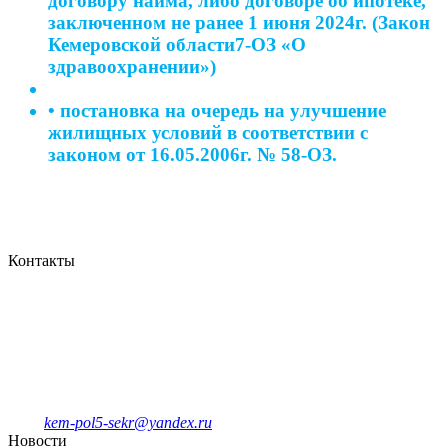
договору найма, либо договоре об ипотеке,
заключенном не ранее 1 июня 2024г. (Закон
Кемеровской области7-ОЗ «О
здравоохранении»)
• постановка на очередь на улучшение
жилищных условий в соответствии с
законом от 16.05.2006г. № 58-ОЗ.
Контакты
Кемеровская городская
клиническая поликлиника № 5
имени Л.И.Темерхановой
проспект Ленина д.107
Единый колл-центр
78-09-81
Отделение платных услуг и ДМС
8-908-943-47-40
kem-pol5-sekr@yandex.ru
Новости