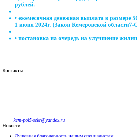
рублей.
• ежемесячная денежная выплата в размере 5
1 июня 2024г. (Закон Кемеровской области7-
• постановка на очередь на улучшение жилищн
Контакты
Кемеровская городская
клиническая поликлиника № 5
имени Л.И.Темерхановой
проспект Ленина д.107
Единый колл-центр
78-09-81
Отделение платных услуг и ДМС
8-908-943-47-40
kem-pol5-sekr@yandex.ru
Новости
Душевная благодарность нашим специалистам