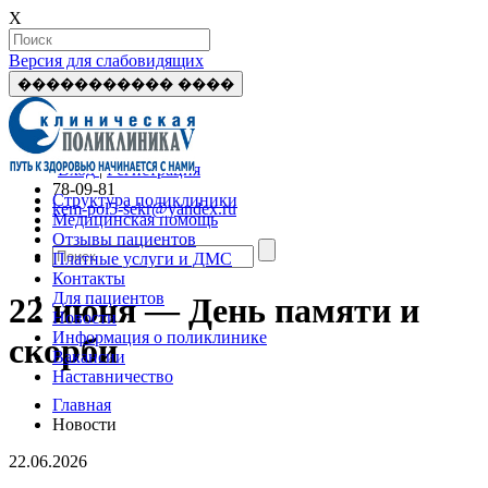
X
Версия для слабовидящих
����������� ����
Вход
|
Регистрация
78-09-81
Структура поликлиники
kem-pol5-sekr@yandex.ru
Медицинская помощь
Отзывы пациентов
Платные услуги и ДМС
Контакты
Для пациентов
22 июня — День памяти и
Новости
Информация о поликлинике
скорби
Вакансии
Наставничество
Главная
Новости
22.06.2026