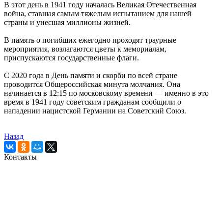
В этот день в 1941 году началась Великая Отечественная
война, ставшая самым тяжелым испытанием для нашей
страны и унесшая миллионы жизней.
В память о погибших ежегодно проходят траурные
мероприятия, возлагаются цветы к мемориалам,
приспускаются государственные флаги.
С 2020 года в День памяти и скорби по всей стране
проводится Общероссийская минута молчания. Она
начинается в 12:15 по московскому времени — именно в это
время в 1941 году советским гражданам сообщили о
нападении нацистской Германии на Советский Союз.
Назад
Контакты
Кемеровская городская
клиническая поликлиника № 5
имени Л.И.Темерхановой
проспект Ленина д.107
Единый колл-центр
78-09-81
Отделение платных услуг и ДМС