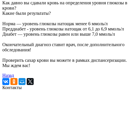
Как давно вы сдавали кровь на определения уровня глюкозы в
крови?
Какие были результаты?
Норма — уровень глюкозы натощак менее 6 ммоль/л
Преддиабет - уровень глюкозы натощак от 6,1 до 6,9 ммоль/л
Диабет — уровень глюкозы равен или выше 7,0 ммоль/л
Окончательный диагноз ставит врач, после дополнительного
обследования!
Проверить сахар крови вы можете в рамках диспансеризации.
Мы ждем вас!
Назад
Контакты
Кемеровская городская
клиническая поликлиника № 5
имени Л.И.Темерхановой
проспект Ленина д.107
Единый колл-центр
78-09-81
Отделение платных услуг и ДМС
8-908-943-47-40