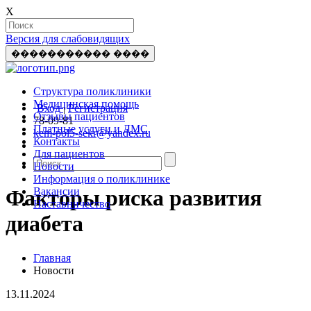
X
Версия для слабовидящих
����������� ����
Структура поликлиники
Медицинская помощь
Вход
|
Регистрация
Отзывы пациентов
78-09-81
Платные услуги и ДМС
kem-pol5-sekr@yandex.ru
Контакты
Для пациентов
Новости
Информация о поликлинике
Вакансии
Факторы риска развития
Наставничество
диабета
Главная
Новости
13.11.2024