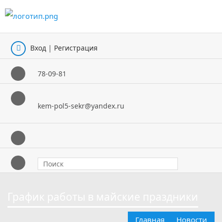
�
�
Вход
|
Регистрация
78-09-81
kem-pol5-sekr@yandex.ru
График работы в майские праздники
Главная
Новости