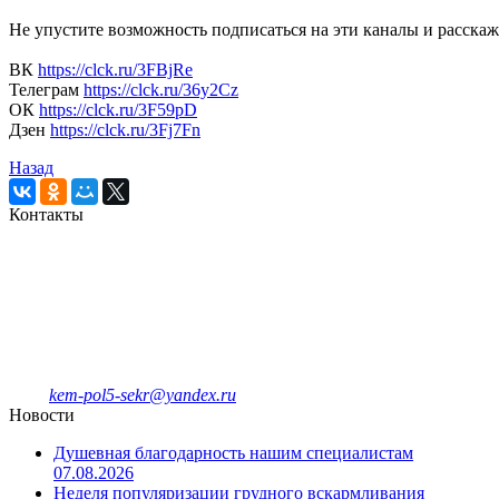
Не упустите возможность подписаться на эти каналы и расскаж
ВК
https://clck.ru/3FBjRe
Телеграм
https://clck.ru/36y2Cz
ОК
https://clck.ru/3F59pD
Дзен
https://clck.ru/3Fj7Fn
Назад
Контакты
Кемеровская городская
клиническая поликлиника № 5
имени Л.И.Темерхановой
проспект Ленина д.107
Единый колл-центр
78-09-81
Отделение платных услуг и ДМС
8-908-943-47-40
kem-pol5-sekr@yandex.ru
Новости
Душевная благодарность нашим специалистам
07.08.2026
Неделя популяризации грудного вскармливания