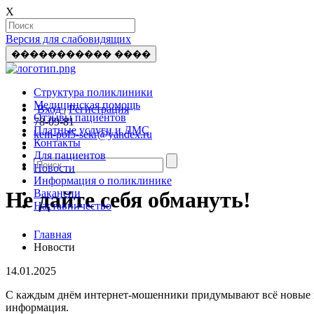
X
Версия для слабовидящих
����������� ����
Структура поликлиники
Медицинская помощь
Вход
|
Регистрация
Отзывы пациентов
78-09-81
Платные услуги и ДМС
kem-pol5-sekr@yandex.ru
Контакты
Для пациентов
Новости
Информация о поликлинике
Вакансии
Не дайте себя обмануть!
Наставничество
Главная
Новости
14.01.2025
С каждым днём интернет-мошенники придумывают всё новые и 
информация.