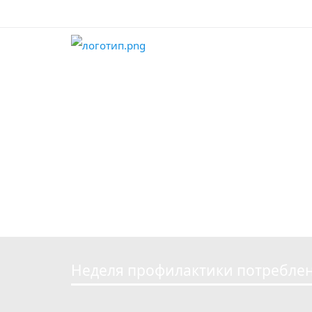
Структура по
Медицинская
Отзывы паци
Платные услу
Контакты
Для пациенто
Новости
Информация 
Вакансии
Наставничест
Неделя профилактики потребле