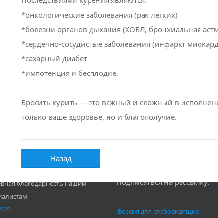
Последствиями курения являются:
*онкологические заболевания (рак легких)
*болезни органов дыхания (ХОБЛ, бронхиальная астм
*сердечно-сосудистые заболевания (инфаркт миокард
*сахарный диабет
*импотенция и бесплодие.
Бросить курить — это важный и сложный в исполнен
только ваше здоровье, но и благополучие.
СТИ
РАССЫЛКА
Назад
Подписаться на рассылку:
вная благодарность нашим
иалистам
2026
Версия для слабовидящих