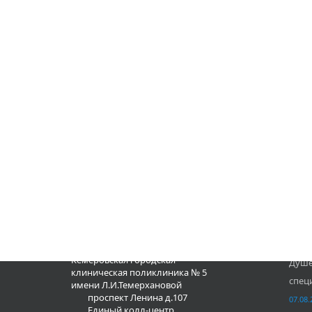
КОНТАКТЫ
НОВО
Кемеровская городская
Душе
клиническая поликлиника № 5
спец
имени Л.И.Темерхановой
проспект Ленина д.107
07.08.
Единый колл-центр