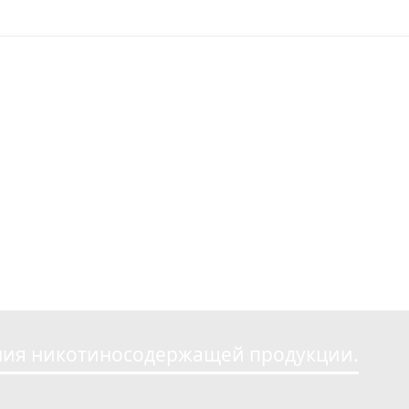
ликлиники
 помощь
ентов
ги и ДМС
в
о поликлинике
во
ния никотиносодержащей продукции.