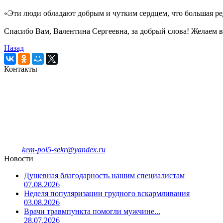
«Эти люди обладают добрым и чутким сердцем, что большая р
Спасибо Вам, Валентина Сергеевна, за добрый слова! Желаем в
Назад
Контакты
Кемеровская городская
клиническая поликлиника № 5
имени Л.И.Темерхановой
проспект Ленина д.107
Единый колл-центр
78-09-81
Отделение платных услуг и ДМС
8-908-943-47-40
kem-pol5-sekr@yandex.ru
Новости
Душевная благодарность нашим специалистам
07.08.2026
Неделя популяризации грудного вскармливания
03.08.2026
Врачи травмпункта помогли мужчине...
28.07.2026