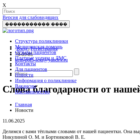
X
Версия для слабовидящих
����������� ����
Структура поликлиники
Медицинская помощь
Вход
|
Регистрация
Отзывы пациентов
78-09-81
Платные услуги и ДМС
kem-pol5-sekr@yandex.ru
Контакты
Для пациентов
Новости
Информация о поликлинике
Вакансии
Слова благодарности от наше
Наставничество
Главная
Новости
11.06.2025
Делимся с вами тёплыми словами от нашей пациентки. Она вы
Никулиной О. М. и Бортниковой В. Е.