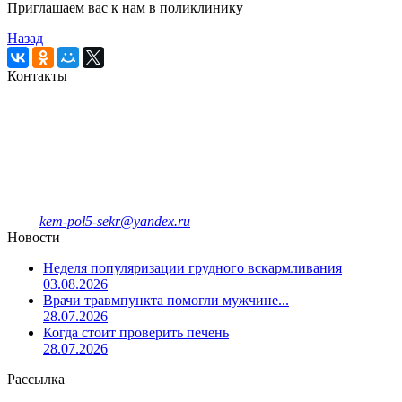
Приглашаем вас к нам в поликлинику
Назад
Контакты
Кемеровская городская
клиническая поликлиника № 5
имени Л.И.Темерхановой
проспект Ленина д.107
Единый колл-центр
78-09-81
Отделение платных услуг и ДМС
8-908-943-47-40
kem-pol5-sekr@yandex.ru
Новости
Неделя популяризации грудного вскармливания
03.08.2026
Врачи травмпункта помогли мужчине...
28.07.2026
Когда стоит проверить печень
28.07.2026
Рассылка