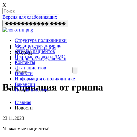
X
Версия для слабовидящих
����������� ����
Структура поликлиники
Медицинская помощь
Вход
|
Регистрация
Отзывы пациентов
78-09-81
Платные услуги и ДМС
kem-pol5-sekr@yandex.ru
Контакты
Для пациентов
Новости
Информация о поликлинике
Вакансии
Вакцинация от гриппа
Наставничество
Главная
Новости
23.11.2023
Уважаемые пациенты!