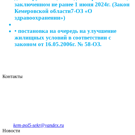
заключенном не ранее 1 июня 2024г. (Закон
Кемеровской области7-ОЗ «О
здравоохранении»)
• постановка на очередь на улучшение
жилищных условий в соответствии с
законом от 16.05.2006г. № 58-ОЗ.
Контакты
Кемеровская городская
клиническая поликлиника № 5
имени Л.И.Темерхановой
проспект Ленина д.107
Единый колл-центр
78-09-81
Отделение платных услуг и ДМС
8-908-943-47-40
kem-pol5-sekr@yandex.ru
Новости