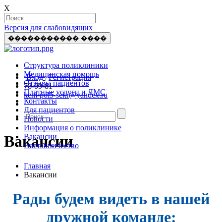
X
Версия для слабовидящих
����������� ����
Структура поликлиники
Медицинская помощь
Вход
|
Регистрация
Отзывы пациентов
78-09-81
Платные услуги и ДМС
kem-pol5-sekr@yandex.ru
Контакты
Для пациентов
Новости
Информация о поликлинике
Вакансии
Вакансии
Наставничество
Главная
Вакансии
Рады будем видеть в нашей
дружной команде: